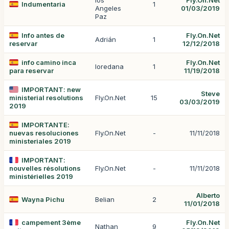
los
Fly.On.Net
Indumentaria
1
Angeles
01/03/2019
Paz
Info antes de
Fly.On.Net
Adrián
1
reservar
12/12/2018
info camino inca
Fly.On.Net
loredana
1
para reservar
11/19/2018
IMPORTANT: new
Steve
ministerial resolutions
Fly.On.Net
15
03/03/2019
2019
IMPORTANTE:
nuevas resoluciones
Fly.On.Net
-
11/11/2018
ministeriales 2019
IMPORTANT:
nouvelles résolutions
Fly.On.Net
-
11/11/2018
ministérielles 2019
Alberto
Wayna Pichu
Belian
2
11/01/2018
campement 3ème
Fly.On.Net
Nathan
9