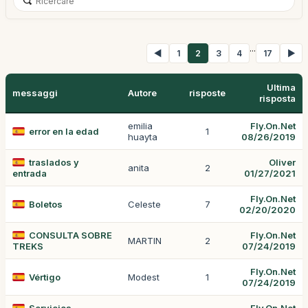
...
◀
1
2
3
4
17
▶
Ultima
messaggi
Autore
risposte
risposta
emilia
Fly.On.Net
error en la edad
1
huayta
08/26/2019
traslados y
Oliver
anita
2
entrada
01/27/2021
Fly.On.Net
Boletos
Celeste
7
02/20/2020
CONSULTA SOBRE
Fly.On.Net
MARTIN
2
TREKS
07/24/2019
Fly.On.Net
Vértigo
Modest
1
07/24/2019