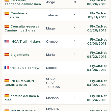
Servicios
Fly.On.Net
Jorge
3
sanitarios camino inca
08/26/2019
Cambios a
Fly.On.Net
Tatiana
1
itinerario
05/31/2019
Consulta -reserva
Fly.On.Net
Magalí
1
Camino inca 2 días
05/20/2019
Fly.On.Net
INCA Trail - 4 days
Olympe
1
05/08/2019
Fly.On.Net
alojamiento
Maria
1
04/22/2019
Fly.On.Net
trek du Salcantay.
Nicolas
1
04/06/2019
SILVIA
INFORMACIÓN
Fly.On.Net
GRIVÉ
1
CAMINO INCA
04/02/2019
TURIGAS
camino del inca 4
Fly.On.Net
Mariana
1
días
03/24/2019
MÓNICA