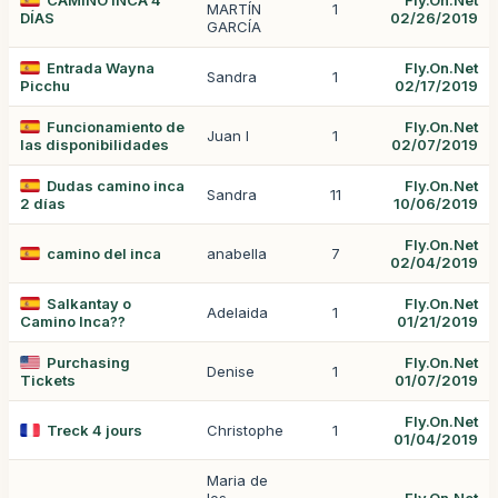
CAMINO INCA 4
Fly.On.Net
MARTÍN
1
DÍAS
02/26/2019
GARCÍA
Entrada Wayna
Fly.On.Net
Sandra
1
Picchu
02/17/2019
Funcionamiento de
Fly.On.Net
Juan I
1
las disponibilidades
02/07/2019
Dudas camino inca
Fly.On.Net
Sandra
11
2 días
10/06/2019
Fly.On.Net
camino del inca
anabella
7
02/04/2019
Salkantay o
Fly.On.Net
Adelaida
1
Camino Inca??
01/21/2019
Purchasing
Fly.On.Net
Denise
1
Tickets
01/07/2019
Fly.On.Net
Treck 4 jours
Christophe
1
01/04/2019
Maria de