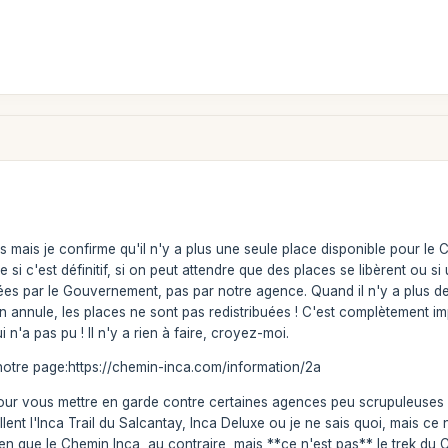
ais je confirme qu'il n'y a plus une seule place disponible pour le C
si c'est définitif, si on peut attendre que des places se libèrent ou 
ées par le Gouvernement, pas par notre agence. Quand il n'y a plus de
 annule, les places ne sont pas redistribuées ! C'est complètement imp
 n'a pas pu ! Il n'y a rien à faire, croyez-moi.
 notre page:https://chemin-inca.com/information/2a
our vous mettre en garde contre certaines agences peu scrupuleuses q
llent l'Inca Trail du Salcantay, Inca Deluxe ou je ne sais quoi, mais ce 
bien que le Chemin Inca, au contraire, mais **ce n'est pas** le trek du