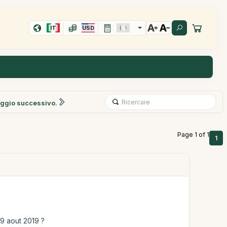
IT
USD
ggio successivo.
Page 1 of 1
1
19 aout 2019 ?