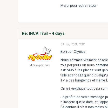
Merci pour votre retour
Re: INCA Trail - 4 days
08 mag 2019, 11:57
Bonjour Olympe,
Nous sommes vraiment désolés m
fois par jours on nous demande 
Messages: 825
est: NON ! Les places sont gér
telle agence.Et quand quelqu'un
il y a pas longtemps et même lui
On (ré-)explique tout cela sur
Je profite de votre message p
n'importe quelle date, et l'appe
Salcantay. Il n'est pas moins 