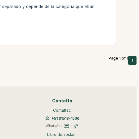
 separado y depende de la categoría que elijan.
Page 1 of 1
1
Contatto
Contattaci
+51 91518-1506
WhatsApp
+
Libro dei reclami