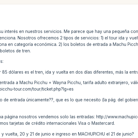
su interés en nuestros servicios. Me parece que hay una pequeña con
ciona. Nosotros ofrecemos 2 tipos de servicios: 1) el tour ida y vuelta 
na en categoría económica. 2) los boletos de entrada a Machu Picch
boletos de tren.
s:
 85 dólares es el tren, ida y vuelta en dos días diferentes, más la ent
trada a Machu Picchu + Wayna Picchu, tarifa adulto extranjero, válid
picchu-tour.com/tour/ticket.php?lg=es
to de entrada únicamente??, que es lo que necesito (la pág. del gobi
isma página nosotros vendemos solo las entradas: http://www.machupicc
os tarjetas de crédito internacionales Visa o Mastercard.
da y vuelta, 20 y 21 de junio e ingreso en MACHUPICHU el 21 de junio?