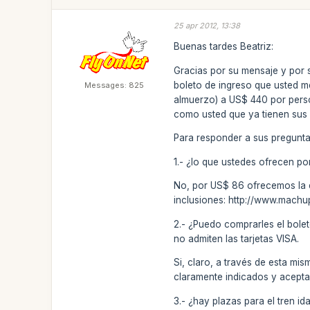
25 apr 2012, 13:38
Buenas tardes Beatriz:
Gracias por su mensaje y por 
boleto de ingreso que usted men
Messages: 825
almuerzo) a US$ 440 por perso
como usted que ya tienen sus 
Para responder a sus pregunta
1.- ¿lo que ustedes ofrecen por
No, por US$ 86 ofrecemos la en
inclusiones: http://www.machu
2.- ¿Puedo comprarles el bole
no admiten las tarjetas VISA.
Si, claro, a través de esta m
claramente indicados y aceptam
3.- ¿hay plazas para el tren i