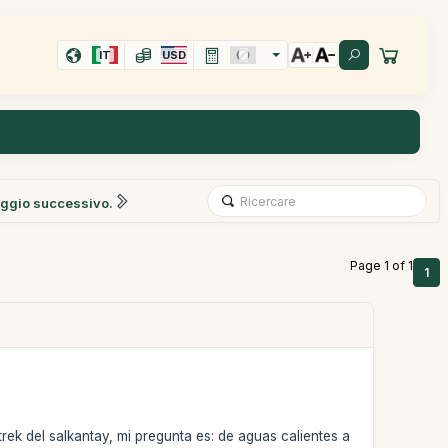
IT
USD
ggio successivo.
Page 1 of 1
1
rek del salkantay, mi pregunta es: de aguas calientes a