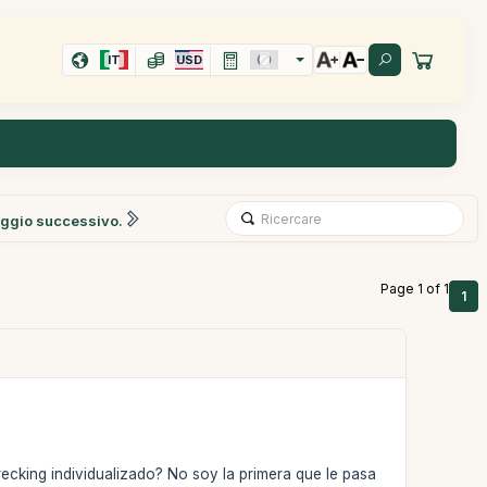
IT
USD
ggio successivo.
Page 1 of 1
1
recking individualizado? No soy la primera que le pasa