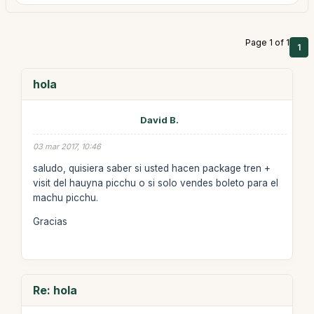
Page 1 of 1
1
hola
David B.
03 mar 2017, 10:46
saludo, quisiera saber si usted hacen package tren +
visit del hauyna picchu o si solo vendes boleto para el
machu picchu.
Gracias
Re: hola