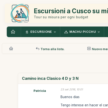
Escursioni a Cusco su m
Tour su misura per ogni budget
ESCURSIONE
MACHU PICCHU
Torna alla lista.
Nuovo me
Camino inca Clasico 4 D y 3 N
23 set 2016, 10:01
Patricia
Buenos dias
Tengo interese en hacer el ca