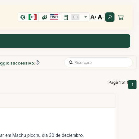
IT
USD
ggio successivo.
Page 1 of 1
1
egar em Machu picchu dia 30 de deciembro.