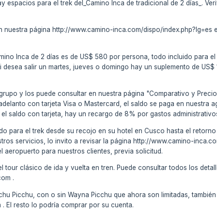
ay espacios para el trek del_Camino Inca de tradicional de 2 días_. Ver
en nuestra página http://www.camino-inca.com/dispo/index.php?lg=es es
Camino Inca de 2 días es de US$ 580 por persona, todo incluido para el
Si desea salir un martes, jueves o domingo hay un suplemento de US$ 
 grupo y los puede consultar en nuestra página "Comparativo y Preci
 adelanto con tarjeta Visa o Mastercard, el saldo se paga en nuestra 
 el saldo con tarjeta, hay un recargo de 8% por gastos administrativ
do para el trek desde su recojo en su hotel en Cusco hasta el retorno (
stros servicios, lo invito a revisar la página http://www.camino-inca
el aeropuerto para nuestros clientes, previa solicitud.
tour clásico de ida y vuelta en tren. Puede consultar todos los detall
com .
chu Picchu, con o sin Wayna Picchu que ahora son limitadas, también 
El resto lo podría comprar por su cuenta.