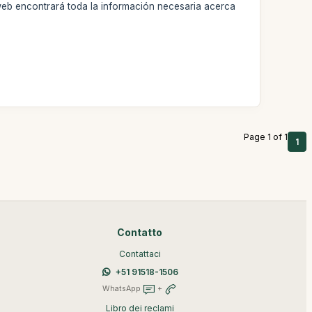
web encontrará toda la información necesaria acerca
Page 1 of 1
1
Contatto
Contattaci
+51 91518-1506
WhatsApp
+
Libro dei reclami