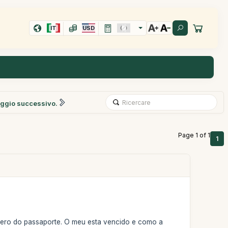
IT
USD
ggio successivo.
Page 1 of 1
1
umero do passaporte. O meu esta vencido e como a